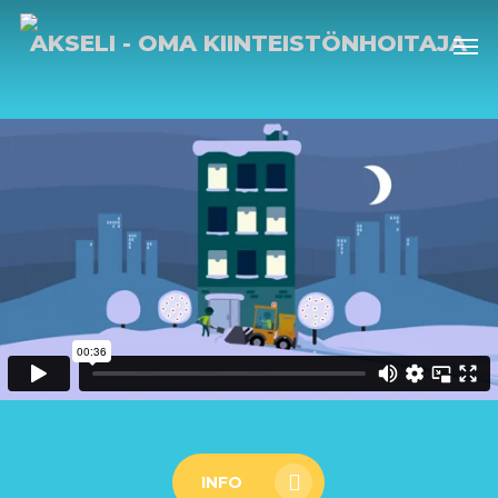
Skip
Men
to
AKSELI - OMA KIINTEISTÖNHOITAJA
main
content
INFO