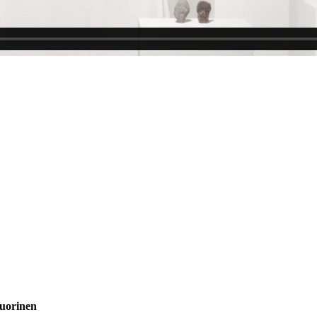
Kiirehessä liikkumatoin
-lyhytanimaation traileri
uorinen​