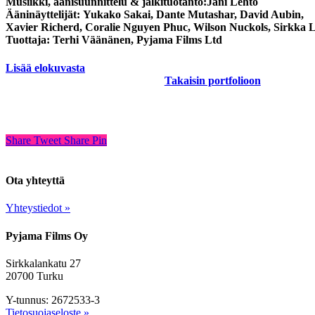
Musiikki, äänisuunnittelu & jälkituotanto:
Jani Lehto
​Ääninäyttelijät:
Yukako Sakai, Dante Mutashar, David Aubin,
Xavier​ Richerd, Coralie Nguyen Phuc, Wilson Nuckols, Sirkka
Tuottaja:
Terhi Väänänen, Pyjama Films​ Ltd
Lisää elokuvasta
Takaisin portfolioon
Share
Tweet
Share
Pin
Ota yhteyttä
Yhteystiedot »
Pyjama Films Oy
Sirkkalankatu 27
20700 Turku
Y-tunnus: 2672533-3
Tietosuojaseloste »