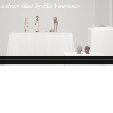
Kiirehessä Liikkumatoin
-lyhytanimaation traileri