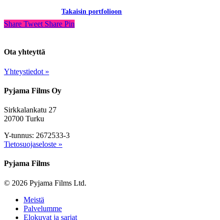
Takaisin portfolioon
Share
Tweet
Share
Pin
Ota yhteyttä
Yhteystiedot »
Pyjama Films Oy
Sirkkalankatu 27
20700 Turku
Y-tunnus: 2672533-3
Tietosuojaseloste »
Pyjama Films
© 2026 Pyjama Films Ltd.
Close
Meistä
Menu
Palvelumme
Elokuvat ja sarjat