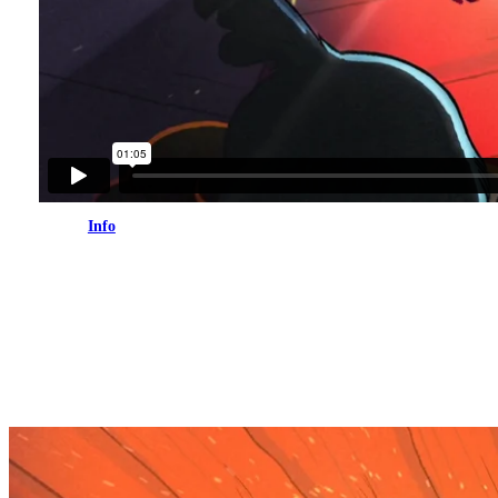
Info
Angry Birds X Iron Maiden Legacy of
the Beast