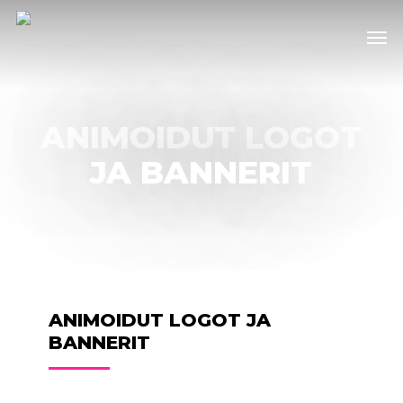
Skip
Men
to
main
content
ANIMOIDUT LOGOT
JA BANNERIT
ANIMOIDUT LOGOT JA
BANNERIT