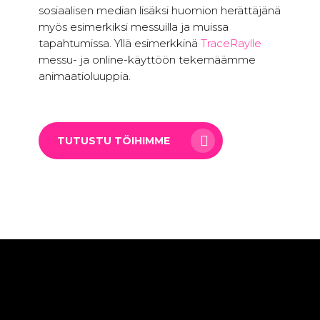
sosiaalisen median lisäksi huomion herättäjänä
myös esimerkiksi messuilla ja muissa
tapahtumissa. Yllä esimerkkinä
TraceRaylle
messu- ja online-käyttöön tekemäämme
animaatioluuppia.
TUTUSTU TÖIHIMME