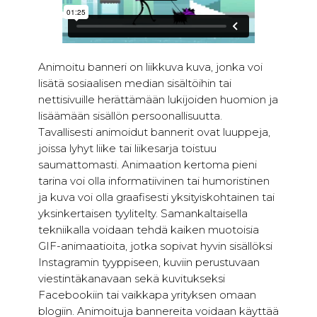
Animoitu banneri on liikkuva kuva, jonka voi
lisätä sosiaalisen median sisältöihin tai
nettisivuille herättämään lukijoiden huomion ja
lisäämään sisällön persoonallisuutta.
Tavallisesti animoidut bannerit ovat luuppeja,
joissa lyhyt liike tai liikesarja toistuu
saumattomasti. Animaation kertoma pieni
tarina voi olla informatiivinen tai humoristinen
ja kuva voi olla graafisesti yksityiskohtainen tai
yksinkertaisen tyylitelty. Samankaltaisella
tekniikalla voidaan tehdä kaiken muotoisia
GIF-animaatioita, jotka sopivat hyvin sisällöksi
Instagramin tyyppiseen, kuviin perustuvaan
viestintäkanavaan sekä kuvitukseksi
Facebookiin tai vaikkapa yrityksen omaan
blogiin. Animoituja bannereita voidaan käyttää