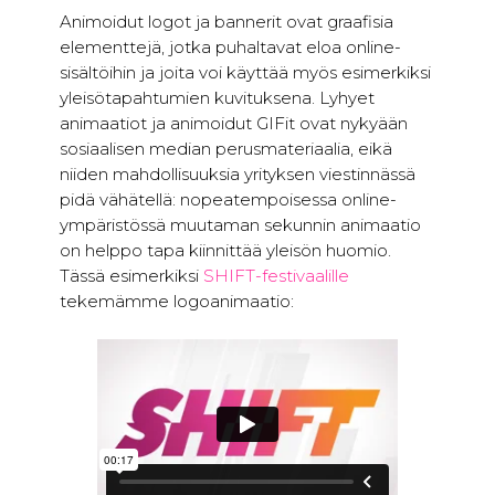
Animoidut logot ja bannerit ovat graafisia
elementtejä, jotka puhaltavat eloa online-
sisältöihin ja joita voi käyttää myös esimerkiksi
yleisötapahtumien kuvituksena. Lyhyet
animaatiot ja animoidut GIFit ovat nykyään
sosiaalisen median perusmateriaalia, eikä
niiden mahdollisuuksia yrityksen viestinnässä
pidä vähätellä: nopeatempoisessa online-
ympäristössä muutaman sekunnin animaatio
on helppo tapa kiinnittää yleisön huomio.
Tässä esimerkiksi
SHIFT-festivaalille
tekemämme logoanimaatio: